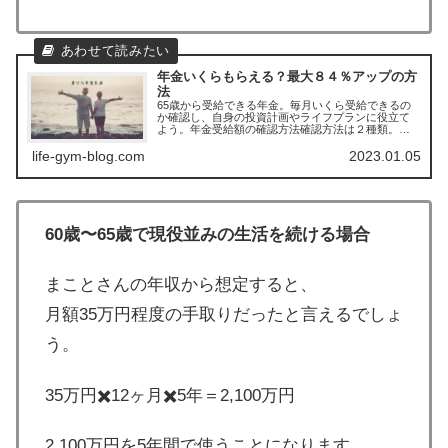
年金いくらもらえる？最大８４％アップの方
法
65歳から受給できる年金。毎月いくら受給できるの
か確認し、自身の投資計画やライフプランに役立て
よう。年金受給額の確認方法確認方法は２種類。毎
年ハガキで届く”年金定期便”と”ねんきんネット”への
登録（マイナンバーカードが必要）自身の支払い状
life-gym-blog.com
2023.01.05
況...
60歳〜65歳で現役並みの生活を続ける場合
まことさんの年収から想定すると、
月額35万円程度の手取りだったと言えるでしょ
う。
35万円✖️12ヶ月✖️5年＝2,100万円
2,100万円を5年間で使うことになります。