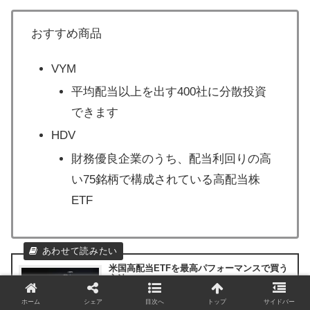
おすすめ商品
VYM
平均配当以上を出す400社に分散投資
できます
HDV
財務優良企業のうち、配当利回りの高
い75銘柄で構成されている高配当株
ETF
米国高配当ETFを最高パフォーマンスで買う
方法
高配当株は基本、売らない投資戦略になります。投
資した金額の◯％の分配をもらうという戦略なの
ホーム
シェア
目次へ
トップ
サイドバー
で、株数を買い増す程分配金が多くもらえます。右