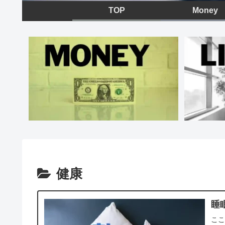
TOP
Money
健康
睡
こ