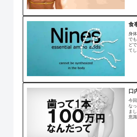
食
身体
でも
ど
て
口
今回
なっ
ま
意識