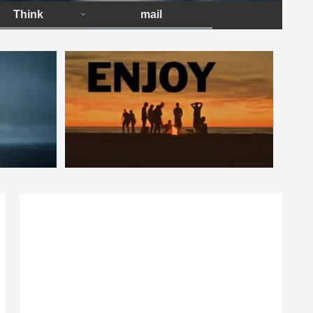
Think
mail