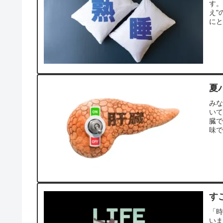
す。
え"
にと
夏
み
い
臓で
味で
す
「
い