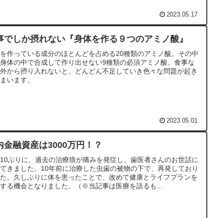
2023.05.17
事でしか摂れない『身体を作る９つのアミノ酸』
を作っている成分のほとんどを占める20種類のアミノ酸。その中
身体の中で合成して作り出せない9種類の必須アミノ酸。食事な
で外から摂り入れないと、どんどん不足していき色々な問題が起き
しまいます。
2023.05.01
内金融資産は3000万円！？
10ぶりに、過去の治療痕が痛みを発症し、歯医者さんのお世話に
てきました。10年前に治療した虫歯の被物の下で、再発しており
した。久しぶりに体を患ったことで、改めて健康とライフプランを
する機会となりました。（※当記事は医療を語るも...