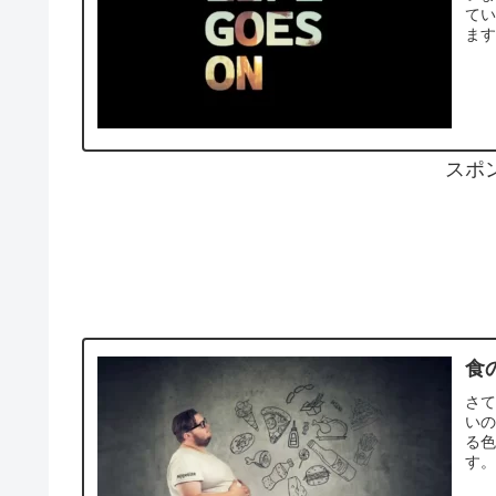
て
ます
スポ
食
さ
い
る
す。