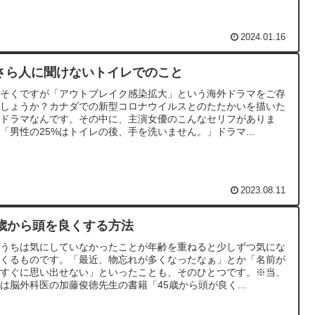
2024.01.16
さら人に聞けないトイレでのこと
っそくですが「アウトブレイク感染拡大」という海外ドラマをご存
でしょうか？カナダでの新型コロナウイルスとのたたかいを描いた
療ドラマなんです。その中に、主演女優のこんなセリフがありま
「男性の25%はトイレの後、手を洗いません。」ドラマ...
2023.08.11
5歳から頭を良くする方法
いうちは気にしていなかったことが年齢を重ねると少しずつ気にな
てくるものです。「最近、物忘れが多くなったなぁ」とか「名前が
々すぐに思い出せない」といったことも、そのひとつです。※当、
は脳外科医の加藤俊徳先生の書籍「45歳から頭が良く...