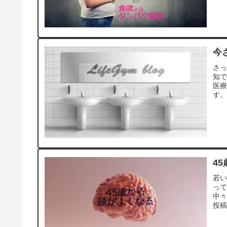
今
さ
知
医
す。
4
若
っ
中
投稿