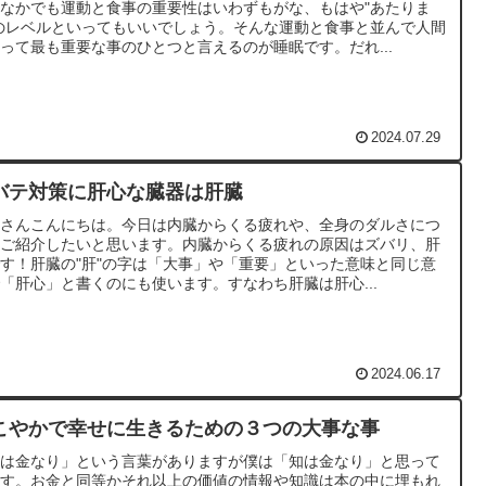
なかでも運動と食事の重要性はいわずもがな、もはや"あたりま
のレベルといってもいいでしょう。そんな運動と食事と並んで人間
って最も重要な事のひとつと言えるのが睡眠です。だれ...
2024.07.29
バテ対策に肝心な臓器は肝臓
なさんこんにちは。今日は内臓からくる疲れや、全身のダルさにつ
てご紹介したいと思います。内臓からくる疲れの原因はズバリ、肝
す！肝臓の"肝"の字は「大事」や「重要」といった意味と同じ意
「肝心」と書くのにも使います。すなわち肝臓は肝心...
2024.06.17
こやかで幸せに生きるための３つの大事な事
時は金なり」という言葉がありますが僕は「知は金なり」と思って
ます。お金と同等かそれ以上の価値の情報や知識は本の中に埋もれ