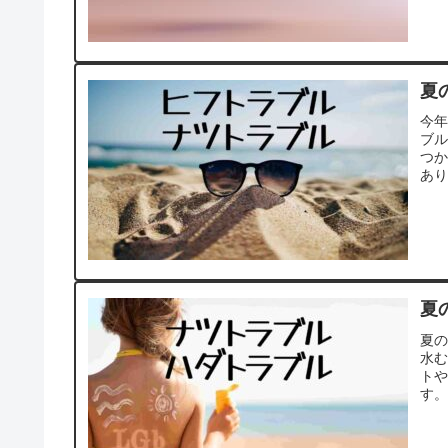
夏
今
ブ
つか
あり
夏
夏
水
ト
す