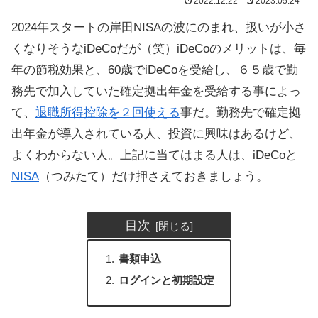
2022.12.22
2023.05.24
2024年スタートの岸田NISAの波にのまれ、扱いが小さ
くなりそうなiDeCoだが（笑）iDeCoのメリットは、毎
年の節税効果と、60歳でiDeCoを受給し、６５歳で勤
務先で加入していた確定拠出年金を受給する事によっ
て、
退職所得控除を２回使える
事だ。勤務先で確定拠
出年金が導入されている人、投資に興味はあるけど、
よくわからない人。上記に当てはまる人は、iDeCoと
NISA
（つみたて）だけ押さえておきましょう。
目次
書類申込
ログインと初期設定