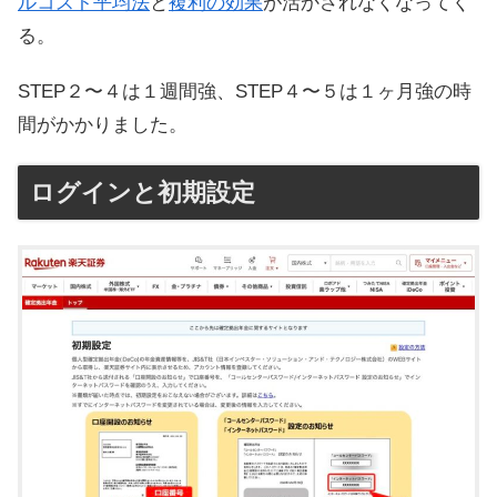
ルコスト平均法
と
複利の効果
が活かされなくなってく
る。
STEP２〜４は１週間強、STEP４〜５は１ヶ月強の時
間がかかりました。
ログインと初期設定