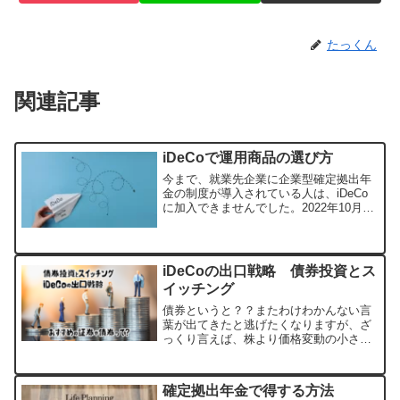
たっくん
関連記事
iDeCoで運用商品の選び方
今まで、就業先企業に企業型確定拠出年
金の制度が導入されている人は、iDeCo
に加入できませんでした。2022年10月に
加入者要件の緩和がされたiDeCo。多く
の会社員がiDeCoに加入できるようにな
りました。iDeCoの加入者要件は国民年
金...
iDeCoの出口戦略 債券投資とス
イッチング
債券というと？？またわけわかんない言
葉が出てきたと逃げたくなりますが、ざ
っくり言えば、株より価格変動の小さい
商品です。iDeCoの60歳の受け取りが近
づいてきたら、受け取り時期に暴落に巻
き込まれないよう、保有割合を株から債
確定拠出年金で得する方法
券へスイッチングし...