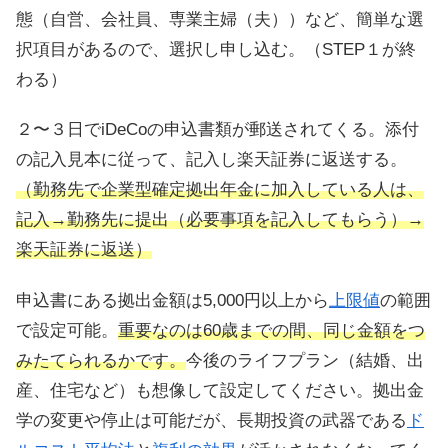
態（自営、会社員、専業主婦（夫））など、簡単な選
択項目があるので、選択し申し込む。（STEP１が終
わる）
２〜３日でiDeCoの申込書類が郵送されてくる。添付
の記入見本に従って、記入し楽天証券に返送する。
（勤務先で企業型確定拠出年金に加入している人は、
記入→勤務先に提出（必要事項を記入してもらう）→
楽天証券に返送）
申込書にある拠出金額は5,000円以上から
上限値
の範囲
で設定可能。
重要なのは60歳までの間、同じ金額をつ
みたてられるかです。
今後のライフプラン（結婚、出
産、住宅など）も想像して設定してください。拠出金
学の変更や停止は可能だが、長期投資の武器である
ド