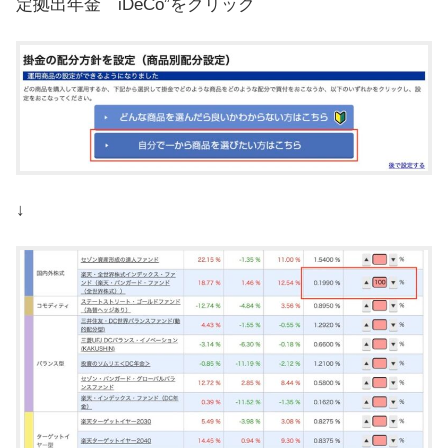
定拠出年金 iDeCo”をクリック
↓