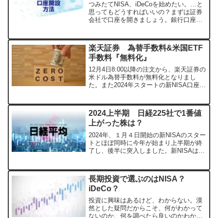
つみたてNISA、iDeCoを始めたい。…と
思ってもどうすればいいの？まずは証券
会社で口座を開きましょう。銀行口座を
作るのと変わらない作業なので、ハード
ルを高く感じる必要はありません。(費用
もかかりません）口座開設にはマイナン
楽天証券 為替手数料&米国ETF
バーカードがあ...
手数料『無料化』
12月4日8:00以降の注文から、楽天証券の
米ドル為替手数料が無料化となりまし
た。また2024年スタートの新NISA口座内
の取引限定ですが、米国個別株やETFの
取引手数料が無料になります。出典：楽
天証券今回、楽天証券とSBI証券の2社が
2024上半期 日経225社で1番値
12...
上がった株は？
2024年、１月４日開始の新NISAのスター
トとほぼ同時に今年が始まり上半期が終
了し、後半に突入しました。新NISAは、
国策の後押しや、FIREブーム、コロナウ
イルスやウクライナ戦争によるインフレ
の加速等、「投資」を後押しする力が多
長期投資で選ぶのはNISA？
かったこ...
iDeCo？
投資に興味はあるけど、わからない。漠
然とした疑問だからこそ、何がわかって
ないのか、何を調べたら良いのかわから