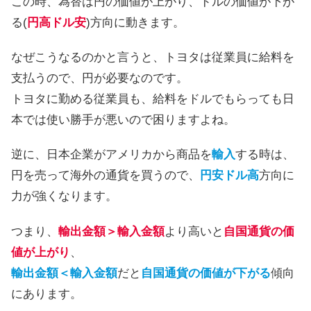
この時、為替は円の価値が上がり、ドルの価値が下が
る(
円高ドル安
)方向に動きます。
なぜこうなるのかと言うと、トヨタは従業員に給料を
支払うので、円が必要なのです。
トヨタに勤める従業員も、給料をドルでもらっても日
本では使い勝手が悪いので困りますよね。
逆に、日本企業がアメリカから商品を
輸入
する時は、
円を売って海外の通貨を買うので、
円安ドル高
方向に
力が強くなります。
つまり、
輸出金額＞輸入金額
より高いと
自国通貨の価
値が上がり
、
輸出金額＜輸入金額
だと
自国通貨の価値が下がる
傾向
にあります。