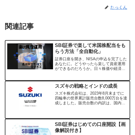
たっくん
関連記事
SBI証券で楽して米国株配当をも
らう方法「全自動化」
証券口座を開き、NISAの申込を完了した
あなたに。どうやったら楽して資産運用
ができるのだろうか。日々株価や経済動
向の動きに慣れてない初心者さんは、
「何を買ったら良いのかわからない。」
「いつ買ったら良いのかわからない。」
スズキの戦略とインドの成長
というのが2つの大きな...
スズキ株式会社は、2023年8月末までに
四輪車の世界累計販売台数8,000万台を達
成しました。販売台数の内訳は、国内が
2,890万台、海外が5,127万台となりまし
た。地域別では、日本36％、インド
32.6％、欧州10％、アジア13.5％、...
SBI証券はじめての口座開設【画
像解説付き】