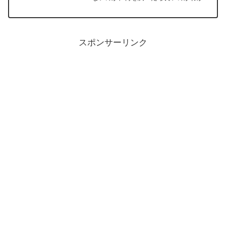
ない。投資するからにはお金を増やした
いけれど、損したくないし、なるべく簡
単な方法を知りたい。初めのうちから間
違えたくないし、損をした...
スポンサーリンク