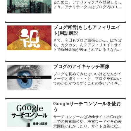
るために、アナリティクスを登録しまし
ょう。アナリティクスはブログ内のユー
ザーの動きをリアルタイムで知る事もで
き、サイト内をどう動いた、何分滞在し
たかなど分析することができます。アナ
リティクスに登録するGo...
ブログ運営(もしもアフィリエイ
ト)用語解説
さて、今日もブログ頑張るか…。ぽちぽ
ち。カタカタ。ん？アフィリエイトサイ
トで報酬金額が表示されている？なんだ
ろう。調べてみよう。もしもアフィリエ
イト 売上レポート売上レポートを確認
すると以下のようになっていました。項
ブログのアイキャッチ画像
目の表示内容、意味につい...
ブログを初めてみたはいいけどなんかイ
メージと違う・・・と、ブログを始めた
てのかたがつまずくことの多いアイキャ
ッチ画像のコツをご紹介していきます。
僕はAdobe社製のPhotoshopを使ってい
ます。今は無料で使える便利な画像編集
ソフトやツー...
Googleサーチコンソールを使お
う
サーチコンソールはWebサイトのGoogle
上での検索順位や、検索ワードやその表
示回数がわかったり、サイト改善に役立
つツールです。アナリティクスと併用し