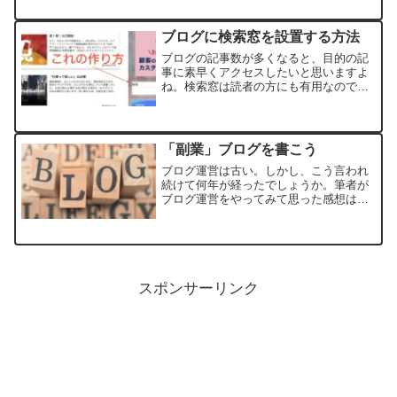
て、 Webサイトの運営に役立てましょ
う。サーチコンソールのIDを取得Google
ブログに検索窓を設置する方法
で「サ...
ブログの記事数が多くなると、目的の記
事に素早くアクセスしたいと思いますよ
ね。検索窓は読者の方にも有用なので設
置するのがおすすめです。ワードプレス
管理画面にログイン外観→ウィジェット
を選択。画面左半分の中から、「ブロッ
ク」→「サイドバー」→「...
「副業」ブログを書こう
ブログ運営は古い。しかし、こう言われ
続けて何年が経ったでしょうか。筆者が
ブログ運営をやってみて思った感想は
「やって良かった」です。実際、ブログ
運営を経験した事で、こんなにも知らな
い世界があったのかと思う程ですし、や
らずに批評するのはどうかと...
スポンサーリンク