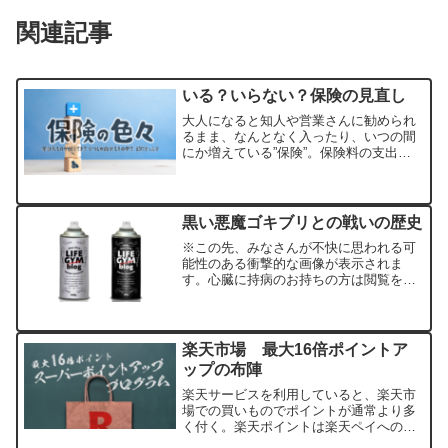
関連記事
いる？いらない？保険の見直し
大人になると知人や営業さんに勧められ
るまま、なんとなく入ったり、いつの間
にか増えている”保険”。保険料の支出は
月々数千円でも、長期で見れば大きな金
額になります。保険の必要性、備える目
的について考えてみましょう。大前提
保険は”もしも”の場合...
黒い悪魔ゴキブリとの戦いの歴史
※この先、みなさんが不快に思われる可
能性のある衝撃的な画像が表示されま
す。心臓に持病のお持ちの方は閲覧をお
控え下さい。 みなさん、こんにちは。
早速ですが気温が上がり暖かくなるとヤ
ツらが出てくる季節ですよね。厄介なヤ
ツら。そう、あの黒くて、す...
楽天市場 最大16倍ポイントア
ップの布陣
楽天サービスを利用していると、楽天市
場での買いものでポイントが通常より多
く付く。楽天ポイントは楽天ペイへの充
当でコンビニ、スーパー、飲食店で利用