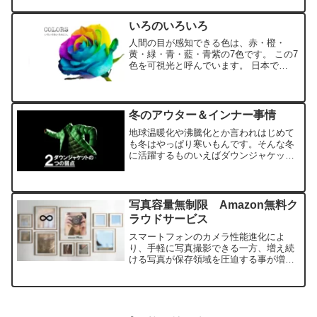
できるので、ポイント期限切れの心配も
ない。これが楽天経済圏です。私は5.5倍
いろのいろいろ
でいつも楽天市場を利...
人間の目が感知できる色は、赤・橙・
黄・緑・青・藍・青紫の7色です。 この7
色を可視光と呼んでいます。 日本で
は"虹"の色に含まれる色ですね。人間の
目に見える光の波長は400～800nmまで
で、可視光の中でいちばん波長が長い赤
より長い光は赤外...
冬のアウター＆インナー事情
地球温暖化や沸騰化とか言われはじめて
も冬はやっぱり寒いもんです。そんな冬
に活躍するものいえばダウンジャケット
を着る方も多いと思います。ダウンジャ
ケット最近ではウォームビズやビジネス
カジュアル的な傾向もあって通勤で来て
いる方も多くお見掛けしま...
写真容量無制限 Amazon無料ク
ラウドサービス
スマートフォンのカメラ性能進化によ
り、手軽に写真撮影できる一方、増え続
ける写真が保存領域を圧迫する事が増え
ました。自宅のパソコンやSSDに保存す
るのも一つの手段ですが、作業する手間
が発生します。何より機器自体が故障す
れば、データにアクセスで...