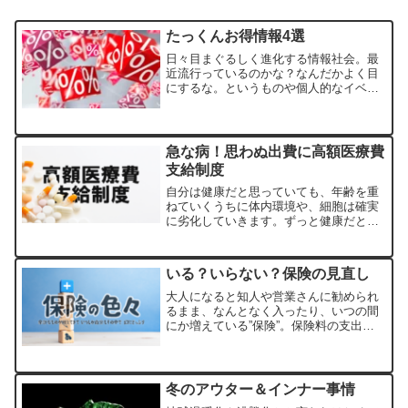
たっくんお得情報4選
日々目まぐるしく進化する情報社会。最
近流行っているのかな？なんだかよく目
にするな。というものや個人的なイベン
トを元に、皆様にも有益になるかもしれ
ない情報をサクッとお届けします。オフ
ピーク定期券で10％トク各駅毎にピーク
タイムという、朝の通勤...
急な病！思わぬ出費に高額医療費
支給制度
自分は健康だと思っていても、年齢を重
ねていくうちに体内環境や、細胞は確実
に劣化していきます。ずっと健康だと思
っていたからこそ、意識しなかった病に
突如襲われるのです。高額療養費制度を
知っていれば、自己負担（3割）300万円
いる？いらない？保険の見直し
かかった治療費は18...
大人になると知人や営業さんに勧められ
るまま、なんとなく入ったり、いつの間
にか増えている”保険”。保険料の支出は
月々数千円でも、長期で見れば大きな金
額になります。保険の必要性、備える目
的について考えてみましょう。大前提
保険は”もしも”の場合...
冬のアウター＆インナー事情