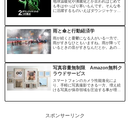
地球温暖化や沸騰化とか言われはじめて
も冬はやっぱり寒いもんです。そんな冬
に活躍するものいえばダウンジャケット
を着る方も多いと思います。ダウンジャ
ケット最近ではウォームビズやビジネス
カジュアル的な傾向もあって通勤で来て
いる方も多くお見掛けしま...
雨と傘と行動経済学
雨が続くと憂鬱になる人がいる一方で、
雨がすきなひともいますね。雨が降って
いるときの音がすきなんだとか。あの独
特の音っていいですよね自分も好きで
す。いろんなものに打ち付ける不規則な
雨音。濡れたアスファルトの上を車が通
る時の音とか、なんかあの落...
写真容量無制限 Amazon無料ク
ラウドサービス
スマートフォンのカメラ性能進化によ
り、手軽に写真撮影できる一方、増え続
ける写真が保存領域を圧迫する事が増え
ました。自宅のパソコンやSSDに保存す
るのも一つの手段ですが、作業する手間
が発生します。何より機器自体が故障す
れば、データにアクセスで...
スポンサーリンク