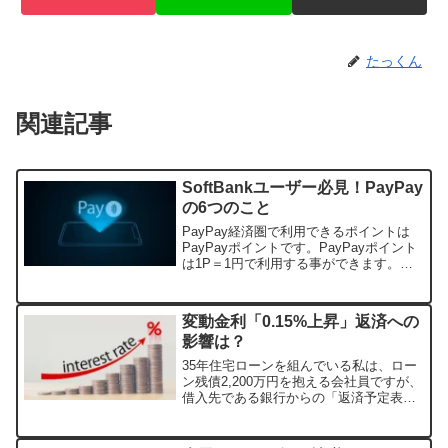
たっくん
関連記事
SoftBankユーザー必見！PayPay
の6つのこと
PayPay経済圏で利用できるポイントは
PayPayポイントです。PayPayポイント
は1P＝1円で利用する事ができます。ポ
イントを上手く貯める秘訣は日常行動と
PayPay経済圏のサービスを関連づける事
です。知っているつもりでも、知らない
変動金利「0.15%上昇」返済への
サ...
影響は？
35年住宅ローンを組んでいる私は、ロー
ン残債2,200万円を抱える会社員ですが、
借入先である銀行からの「返済予定表」
では、借入利率が0.15％UP。毎月の返済
金利が約2,000円上昇していました。
2025年１月、日銀の利上げは2024年7