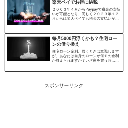
楽天ペイでお得に納税
月...
２００３年４月からPaypayで税金の支払
いが可能となり、同じく２０２３年１２
月からは楽天ペイでも税金の支払いが可
能となりました。わざわざコンビニに支
払いに行くのも面倒だしクレジットカー
ドで支払うと無駄に手数料を払わなくて
はいけないのでQR...
毎月5000円浮くかも？住宅ロー
ンの借り換え
住宅ローン金利。買うときは意識します
が、あなたは自身のローンが何％の金利
か答えられますか？いざ家を買う時は気
にしていても、数年経つと気にしなくな
るもの。しかし、毎月数万円の金利を支
払っているケースは多いです。定期的に
ライフプランと、月の固定...
スポンサーリンク