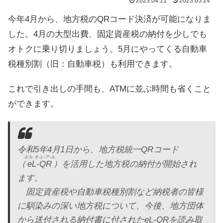
2023.04.11
2023.05.24
今年4月から、地方税のQRコード決済が可能になりま
した。4月の大型出費、固定資産税の納付を少しでも
オトクに乗り切りましょう。5月にやってくる自動車
税種別割（旧：自動車税）も利用できます。
これで引き出しの手間も、ATMに並ぶ時間も省くこと
ができます。
令和5年4月1日から、地方税統一QRコード
エル キュ-ア-ル
（
eL-QR
）を活用した地方税の納付が開始され
ます。
固定資産税や自動車税種別割など納税者の皆様
に馴染みの深い地方税について、今後、地方団体
から送付される納付書に付されたeL-QRを読み取